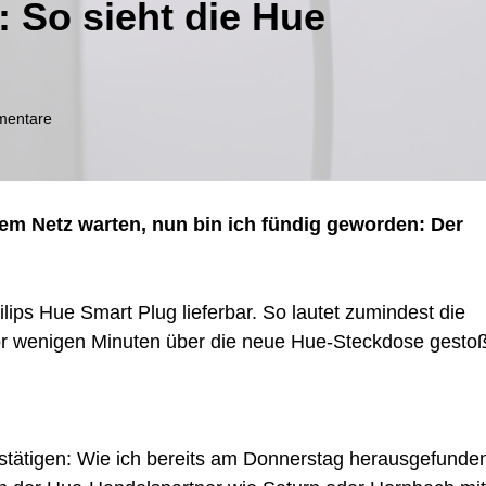
: So sieht die Hue
zu
mentare
Philips
Hue
Smart
Plug:
em Netz warten, nun bin ich fündig geworden: Der
So
sieht
die
Hue
lips Hue Smart Plug lieferbar. So lautet zumindest die
Steckdose
vor wenigen Minuten über die neue Hue-Steckdose gesto
aus
stätigen: Wie ich bereits am Donnerstag herausgefunde