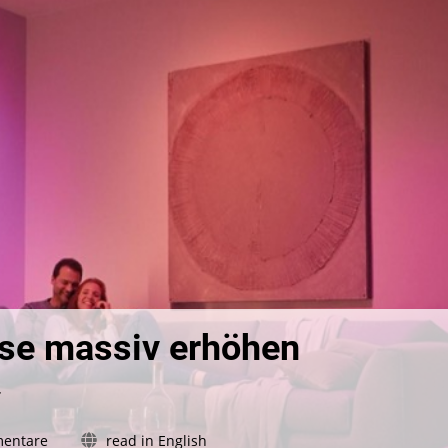
eise massiv erhöhen
r
zu
entare
read in English