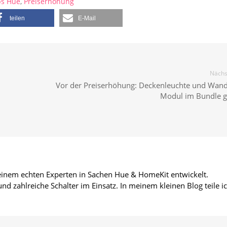
ps Hue
,
Preiserhöhung
teilen
E-Mail
Nächst
Vor der Preiserhöhung: Deckenleuchte und Wand
Modul im Bundle g
 einem echten Experten in Sachen Hue & HomeKit entwickelt.
d zahlreiche Schalter im Einsatz. In meinem kleinen Blog teile i