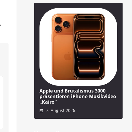
s
Apple und Brutalismus 3000
präsentieren iPhone-Musikvideo
„Kairo“
7. August 2026