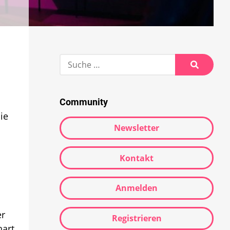
Suche
nach:
Suche
Community
ie
Newsletter
Kontakt
Anmelden
er
Registrieren
hart