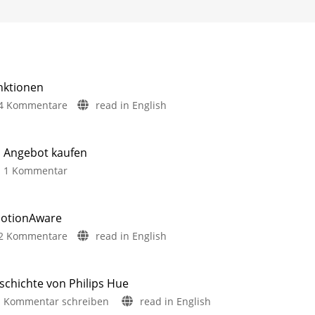
nktionen
zu
4 Kommentare
read in English
Philips
Hue
5.72:
m Angebot kaufen
Update
zu
1 Kommentar
ohne
Neue
neue
Philips
Funktionen
Hue
MotionAware
Mit
Play
Umfrage
zu
2 Kommentare
read in English
rund
Leuchten
um
Philips
das
jetzt
Thema
Hue
Energieverbrauch
im
5.71:
schichte von Philips Hue
Angebot
Verbesserungen
zu
Kommentar schreiben
read in English
kaufen
für
15