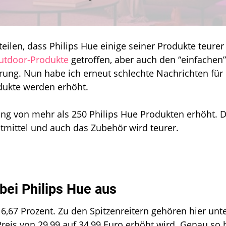
Philips
Hue
wird
die
eilen, dass Philips Hue einige seiner Produkte teurer
Preise
utdoor-Produkte
getroffen, aber auch den “einfachen”
massiv
erhöhen
erung. Nun habe ich erneut schlechte Nachrichten für
odukte werden erhöht.
ng von mehr als 250 Philips Hue Produkten erhöht. D
tmittel und auch das Zubehör wird teurer.
 bei Philips Hue aus
16,67 Prozent. Zu den Spitzenreitern gehören hier unt
reis von 29,99 auf 34,99 Euro erhöht wird. Genau so 