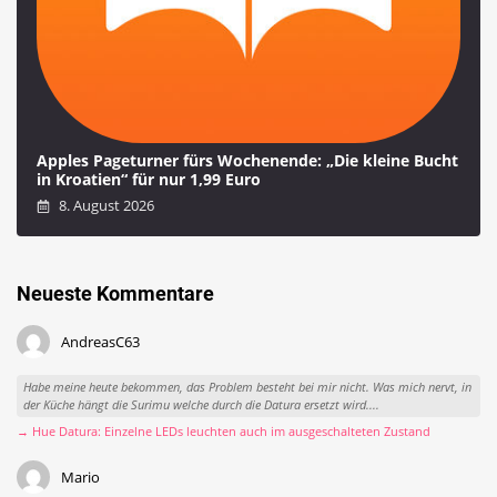
Apples Pageturner fürs Wochenende: „Die kleine Bucht
in Kroatien“ für nur 1,99 Euro
8. August 2026
Neueste Kommentare
AndreasC63
Habe meine heute bekommen, das Problem besteht bei mir nicht. Was mich nervt, in
der Küche hängt die Surimu welche durch die Datura ersetzt wird....
→ Hue Datura: Einzelne LEDs leuchten auch im ausgeschalteten Zustand
Mario