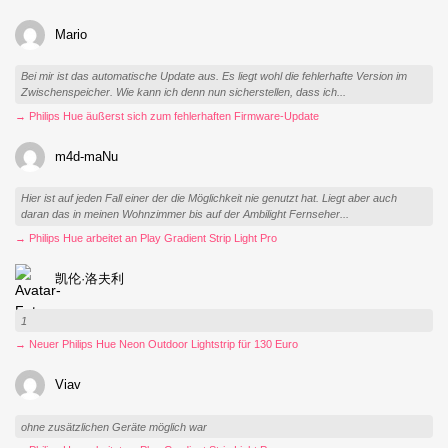
Mario
Bei mir ist das automatische Update aus. Es liegt wohl die fehlerhafte Version im
Zwischenspeicher. Wie kann ich denn nun sicherstellen, dass ich...
→ Philips Hue äußerst sich zum fehlerhaften Firmware-Update
m4d-maNu
Hier ist auf jeden Fall einer der die Möglichkeit nie genutzt hat. Liegt aber auch
daran das in meinen Wohnzimmer bis auf der Ambilight Fernseher...
→ Philips Hue arbeitet an Play Gradient Strip Light Pro
凯伦·洛夫利
1
→ Neuer Philips Hue Neon Outdoor Lightstrip für 130 Euro
Viav
ohne zusätzlichen Geräte möglich war