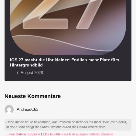
iOS 27 macht die Uhr kleiner: Endlich mehr Platz fürs
Hintergrundbild
7. August 2026
Neueste Kommentare
AndreasC63
Habe meine heute bekommen, das Problem besteht bei mir nicht. Was mich nervt,
in der Küche hängt die Surimu welche durch die Datura ersetzt wird....
→ Hue Datura: Einzelne LEDs leuchten auch im ausgeschalteten Zustand