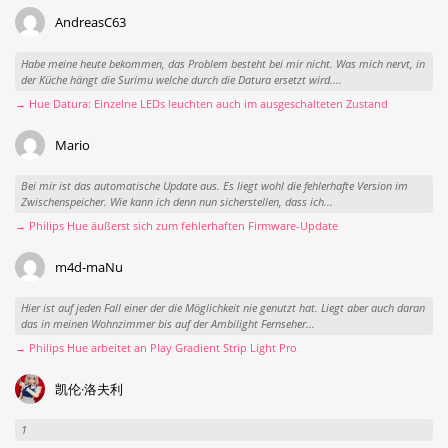
AndreasC63
Habe meine heute bekommen, das Problem besteht bei mir nicht. Was mich nervt, in
der Küche hängt die Surimu welche durch die Datura ersetzt wird....
→ Hue Datura: Einzelne LEDs leuchten auch im ausgeschalteten Zustand
Mario
Bei mir ist das automatische Update aus. Es liegt wohl die fehlerhafte Version im
Zwischenspeicher. Wie kann ich denn nun sicherstellen, dass ich...
→ Philips Hue äußerst sich zum fehlerhaften Firmware-Update
m4d-maNu
Hier ist auf jeden Fall einer der die Möglichkeit nie genutzt hat. Liegt aber auch daran
das in meinen Wohnzimmer bis auf der Ambilight Fernseher...
→ Philips Hue arbeitet an Play Gradient Strip Light Pro
凯伦·洛夫利
1