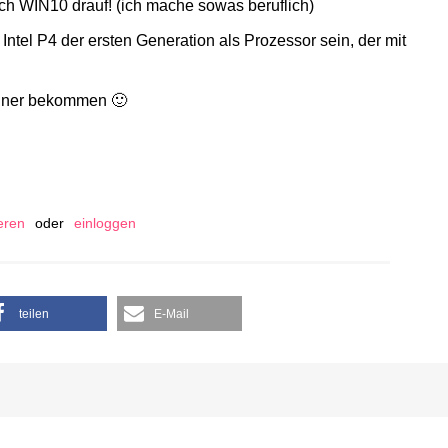
h WIN10 drauf! (ich mache sowas beruflich)
 Intel P4 der ersten Generation als Prozessor sein, der mit
hner bekommen 🙂
ieren
oder
einloggen
teilen
E-Mail