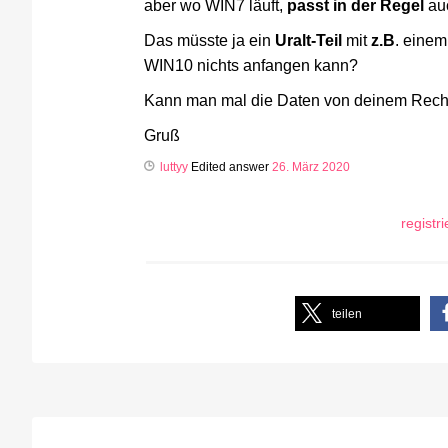
aber wo WIN7 läuft,
passt in der Regel
auc
Das müsste ja ein
Uralt-Teil
mit
z.B
. einem
WIN10 nichts anfangen kann?
Kann man mal die Daten von deinem Rec
Gruß
luttyy
Edited answer
26. März 2020
registr
teilen