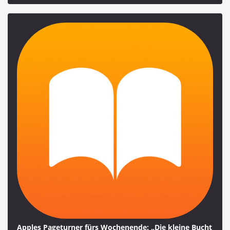
Apples Pageturner fürs Wochenende: „Die kleine Bucht