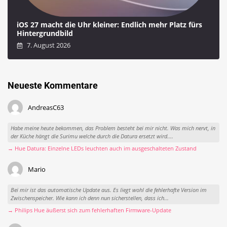
iOS 27 macht die Uhr kleiner: Endlich mehr Platz fürs
Hintergrundbild
7. August 2026
Neueste Kommentare
AndreasC63
Habe meine heute bekommen, das Problem besteht bei mir nicht. Was mich nervt, in
der Küche hängt die Surimu welche durch die Datura ersetzt wird....
→ Hue Datura: Einzelne LEDs leuchten auch im ausgeschalteten Zustand
Mario
Bei mir ist das automatische Update aus. Es liegt wohl die fehlerhafte Version im
Zwischenspeicher. Wie kann ich denn nun sicherstellen, dass ich...
→ Philips Hue äußerst sich zum fehlerhaften Firmware-Update