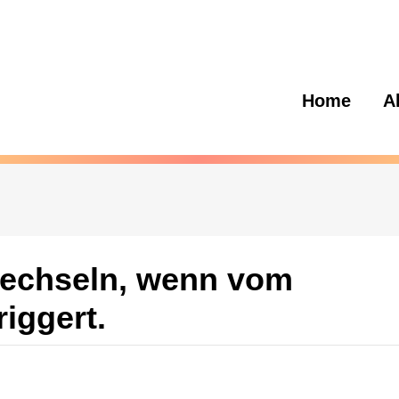
Home
A
echseln, wenn vom
iggert.