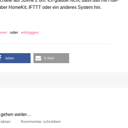
schalte auf Szene 2 um. Ich glaube nicht, dass das mit Hue-
über HomeKit, IFTTT oder ein anderes System hin.
ieren
oder
einloggen
teilen
E-Mail
 gehen weiter…
Fabian
Kommentar schreiben