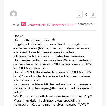
0
19
0
Kommentar
Mike
veröffentlicht 16. Dezember 2018
Danke.
Dann hätte ich noch was 🙂
Es gibt ja leider keine reinen Hue Lampen,die nur
ein helles weiss (6500k) machen.In dem Fall muss
ich ja auf diese Ambience zurück greifen.
Ich brauche folgendes automatisches Szenario.
Die Lampen sollen nur im kalten Weisslicht laufen.In
der Woche sollen diese 07.30 Uhr langsam von 10%
auf 100% auf dimmen .
Und ab 19.30 Uhr wieder langsam von 100% auf 0%
(aus).Soweit sollte das ja kein Problem sein,nehme
ich mal an oder?
Kann man die Idensität des auf und runter dimmens
frei in der App festlegen,(Also wie schnell das gehen
soll)?
Wie läuft das eigentlich mit dem Fernzugriff via App?
Muss man dafür noch irgendwas speziell am
heimischen Router einrichten,Portfreigabe / VPN ?