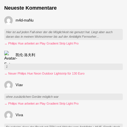
Neueste Kommentare
m4d-maNu
Hier ist auf jeden Fall einer der die Möglichkeit nie genutzt hat. Liegt aber auch
daran das in meinen Wohnzimmer bis auf der Ambilight Fernseher...
→ Philips Hue arbeitet an Play Gradient Strip Light Pro
凯伦·洛夫利
1
→ Neuer Philips Hue Neon Outdoor Lightstrip für 130 Euro
Viav
ohne zusätzlichen Geräte möglich war
→ Philips Hue arbeitet an Play Gradient Strip Light Pro
Viva
Es scheint, dass der Bruch mit TPV und Abkehr vom Ambilight + HUE, Signify doch