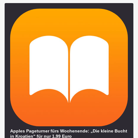
Apples Pageturner fürs Wochenende: „Die kleine Bucht
in Kroatien“ für nur 1,99 Euro