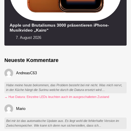
Apple und Brutalismus 3000 präsentieren iPhone-
Musikvideo „Kairo“
7. August 2026
Neueste Kommentare
AndreasC63
Habe meine heute bekommen, das Problem besteht bei mir nicht. Was mich nervt,
in der Küche hängt die Surimu welche durch die Datura ersetzt wird....
→ Hue Datura: Einzelne LEDs leuchten auch im ausgeschalteten Zustand
Mario
Bei mir ist das automatische Update aus. Es liegt wohl die fehlerhafte Version im
Zwischenspeicher. Wie kann ich denn nun sicherstellen, dass ich...