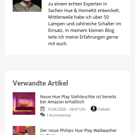
zu einem echten Experten in
Sachen Hue & HomeKit entwickelt.
Mittlerweile habe ich über 50
Lampen und zahlreiche Schalter im
Einsatz. In meinem kleinen Blog
teile ich meine Erfahrungen gerne
mit euch.
Verwandte Artikel
Neue Hue Play Stehleuchte ist bereits
bei Amazon erhältlich
15.06.2026 - 18:47 Uhr
Fabian
zu
1 Kommentar
Neue
Hue
Der neue Philips Hue Play Wallwasher
Play