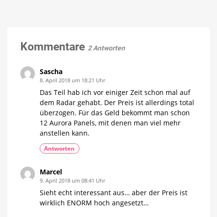
Verbindungsstück
Verbesserungen
endlich
verfügbar
Zumindest
in
einer
Kommentare
Farbe
2 Antworten
erhältlich
Sascha
8. April 2018 um 18:21 Uhr
Das Teil hab ich vor einiger Zeit schon mal auf
dem Radar gehabt. Der Preis ist allerdings total
überzogen. Für das Geld bekommt man schon
12 Aurora Panels, mit denen man viel mehr
anstellen kann.
Antworten
Marcel
9. April 2018 um 08:41 Uhr
Sieht echt interessant aus… aber der Preis ist
wirklich ENORM hoch angesetzt…