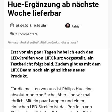
Hue-Ergänzung ab nächste
Woche lieferbar
08.04.2018 - 9:59 Uhr
Fabian
zu
2 Kommentare
LIFX
Hinweis: Artikel enthält Affiliate-Links.
Was ist das?
Beam:
Futuristische
Erst vor ein paar Tagen habe ich euch den
Hue-
LED-Streifen von LIFX kurz vorgestellt, ein
Ergänzung
ab
Testbericht folgt bald. Zudem gibt es mit dem
nächste
LIFX Beam noch ein gänzliches neues
Woche
Produkt.
lieferbar
Für die meisten von uns ist Philips Hue eine
absolut moderne Sache. Aber sind wir mal
ehrlich: Mit ein paar Lampen und einem
einfachen LED-Streifen ist das Portfolio von