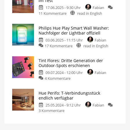
im Test
Stehleuchte
17.06.2025 - 9:30 Uhr
Fabian
ist
zu
11 Kommentare
read in English
bereits
Der
bei
neue
Amazon
Philips Hue Play Smart Wall Washer:
Philips
erhältlich
Nachfolger der Lightbar offiziell
Hue
Für
149,99
03.06.2025 - 11:15 Uhr
Fabian
Play
Euro
am
zu
17 Kommentare
read in English
Wallwasher
Donnerstag
geliefert
Philips
im
Hue
Test
Tint Flores: Dritte Generation der
Play
Smarte
Outdoor-Spots erschienen
Neuerscheinung
Smart
ausprobiert
09.07.2024 - 12:00 Uhr
Fabian
Wall
zu
4 Kommentare
Washer:
Tint
Nachfolger
Flores:
der
Hue Perifo: T-Verbindungsstück
Dritte
Lightbar
endlich verfügbar
Generation
offiziell
25.05.2024 - 9:12 Uhr
Fabian
der
Mit
Gradient
zu
3 Kommentare
Outdoor-
und
ColorCast
Hue
Spots
Perifo:
erschienen
T-
Mit
optischen