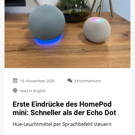
zu
18. November 2020
3 Kommentare
Erste
read in English
Eindrücke
des
Erste Eindrücke des HomePod
HomePod
mini:
mini: Schneller als der Echo Dot
Schneller
als
Hue-Leuchtmittel per Sprachbefehl steuern
der
Echo