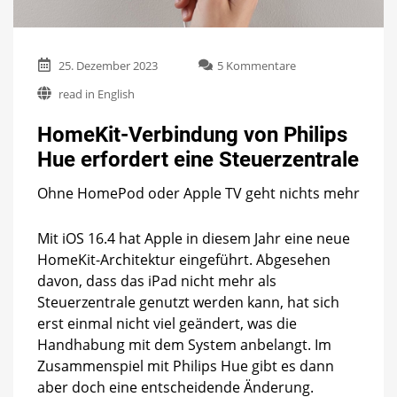
zu
25. Dezember 2023
5 Kommentare
HomeKit-
read in English
Verbindung
von
HomeKit-Verbindung von Philips
Philips
Hue
Hue erfordert eine Steuerzentrale
erfordert
eine
Ohne HomePod oder Apple TV geht nichts mehr
Steuerzentrale
Mit iOS 16.4 hat Apple in diesem Jahr eine neue
HomeKit-Architektur eingeführt. Abgesehen
davon, dass das iPad nicht mehr als
Steuerzentrale genutzt werden kann, hat sich
erst einmal nicht viel geändert, was die
Handhabung mit dem System anbelangt. Im
Zusammenspiel mit Philips Hue gibt es dann
aber doch eine entscheidende Änderung.