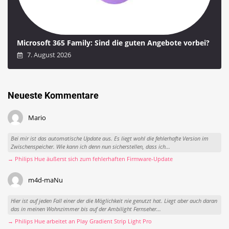
Microsoft 365 Family: Sind die guten Angebote vorbei?
7. August 2026
Neueste Kommentare
Mario
Bei mir ist das automatische Update aus. Es liegt wohl die fehlerhafte Version im
Zwischenspeicher. Wie kann ich denn nun sicherstellen, dass ich...
→ Philips Hue äußerst sich zum fehlerhaften Firmware-Update
m4d-maNu
Hier ist auf jeden Fall einer der die Möglichkeit nie genutzt hat. Liegt aber auch daran
das in meinen Wohnzimmer bis auf der Ambilight Fernseher...
→ Philips Hue arbeitet an Play Gradient Strip Light Pro