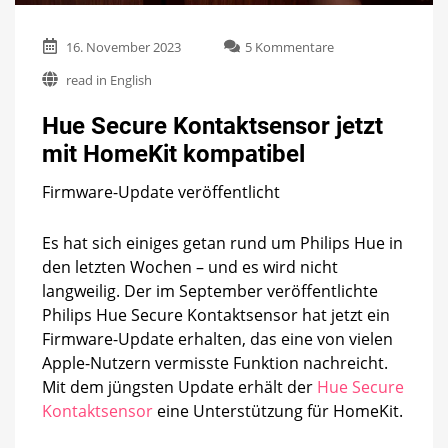
zu
16. November 2023
5 Kommentare
Hue
read in English
Secure
Kontaktsensor
Hue Secure Kontaktsensor jetzt
jetzt
mit
mit HomeKit kompatibel
HomeKit
kompatibel
Firmware-Update veröffentlicht
Es hat sich einiges getan rund um Philips Hue in
den letzten Wochen – und es wird nicht
langweilig. Der im September veröffentlichte
Philips Hue Secure Kontaktsensor hat jetzt ein
Firmware-Update erhalten, das eine von vielen
Apple-Nutzern vermisste Funktion nachreicht.
Mit dem jüngsten Update erhält der
Hue Secure
Kontaktsensor
eine Unterstützung für HomeKit.