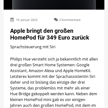
zu
19. Januar 2023
2 Kommentare
Apple
bringt
Apple bringt den großen
den
HomePod für 349 Euro zurück
großen
HomePod
Sprachsteuerung mit Siri
für
349
Euro
Philips Hue versteht sich ja bekanntlich mit allen
zurück
drei großen Smart Home Systemen: Google
Assistant, Amazon Alexa und Apple HomeKit.
Letzteres kommt mit der Sprachassistentin Siri
daher und ist bislang das einzige der drei
Systeme, das problemlos mit mehr als einer
Hue Bridge gekoppelt werden kann. Neben dem
kleinen HomePod mini gab es vor einigen
Jahren auch den großen HomePod, mit dem im