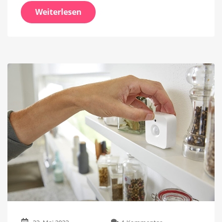
Weiterlesen
zu