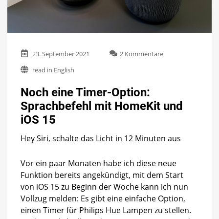
zu
23. September 2021
2 Kommentare
Noch
read in English
eine
Timer-
Noch eine Timer-Option:
Option:
Sprachbefehl
Sprachbefehl mit HomeKit und
mit
iOS 15
HomeKit
und
iOS
Hey Siri, schalte das Licht in 12 Minuten aus
15
Vor ein paar Monaten habe ich diese neue
Funktion bereits angekündigt, mit dem Start
von iOS 15 zu Beginn der Woche kann ich nun
Vollzug melden: Es gibt eine einfache Option,
einen Timer für Philips Hue Lampen zu stellen.