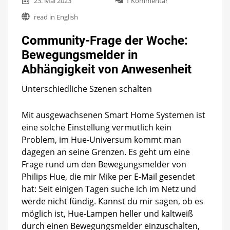
23. Mai 2023
1 Kommentar
Community-
read in English
Frage
der
Community-Frage der Woche:
Woche:
Bewegungsmelder
Bewegungsmelder in
in
Abhängigkeit von Anwesenheit
Abhängigkeit
von
Anwesenheit
Unterschiedliche Szenen schalten
Mit ausgewachsenen Smart Home Systemen ist
eine solche Einstellung vermutlich kein
Problem, im Hue-Universum kommt man
dagegen an seine Grenzen. Es geht um eine
Frage rund um den Bewegungsmelder von
Philips Hue, die mir Mike per E-Mail gesendet
hat: Seit einigen Tagen suche ich im Netz und
werde nicht fündig. Kannst du mir sagen, ob es
möglich ist, Hue-Lampen heller und kaltweiß
durch einen Bewegungsmelder einzuschalten,