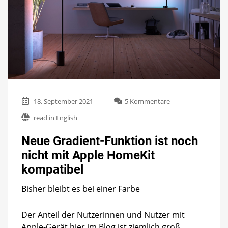
zu
18. September 2021
5 Kommentare
Neue
read in English
Gradient-
Funktion
Neue Gradient-Funktion ist noch
ist
noch
nicht mit Apple HomeKit
nicht
kompatibel
mit
Apple
HomeKit
Bisher bleibt es bei einer Farbe
kompatibel
Der Anteil der Nutzerinnen und Nutzer mit
Apple-Gerät hier im Blog ist ziemlich groß.