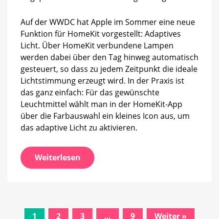
mehr
Nutzern
Auf der WWDC hat Apple im Sommer eine neue
verfügbar
Funktion für HomeKit vorgestellt: Adaptives
Licht. Über HomeKit verbundene Lampen
werden dabei über den Tag hinweg automatisch
gesteuert, so dass zu jedem Zeitpunkt die ideale
Lichtstimmung erzeugt wird. In der Praxis ist
das ganz einfach: Für das gewünschte
Leuchtmittel wählt man in der HomeKit-App
über die Farbauswahl ein kleines Icon aus, um
das adaptive Licht zu aktivieren.
Weiterlesen
Beitrags-
1
2
3
…
9
Weiter »