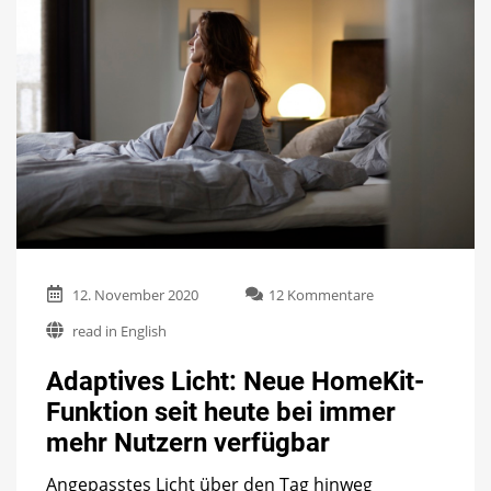
zu
12. November 2020
12 Kommentare
Adaptives
read in English
Licht:
Neue
Adaptives Licht: Neue HomeKit-
HomeKit-
Funktion
Funktion seit heute bei immer
seit
mehr Nutzern verfügbar
heute
bei
immer
Angepasstes Licht über den Tag hinweg