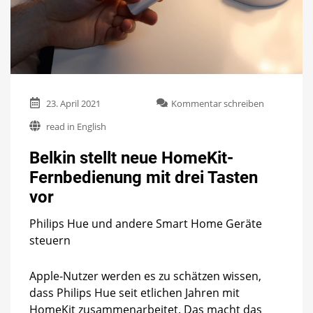
zu
23. April 2021
Kommentar schreiben
Belkin
read in English
stellt
neue
Belkin stellt neue HomeKit-
HomeKit-
Fernbedien
Fernbedienung mit drei Tasten
mit
vor
drei
Tasten
vor
Philips Hue und andere Smart Home Geräte
steuern
Apple-Nutzer werden es zu schätzen wissen,
dass Philips Hue seit etlichen Jahren mit
HomeKit zusammenarbeitet. Das macht das