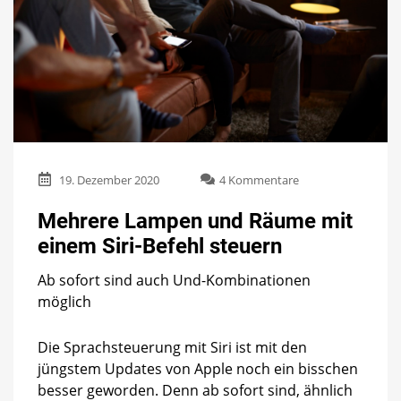
zu
19. Dezember 2020
4 Kommentare
Mehrere
Lampen
Mehrere Lampen und Räume mit
und
einem Siri-Befehl steuern
Räume
mit
Ab sofort sind auch Und-Kombinationen
einem
Siri-
möglich
Befehl
steuern
Die Sprachsteuerung mit Siri ist mit den
jüngstem Updates von Apple noch ein bisschen
besser geworden. Denn ab sofort sind, ähnlich