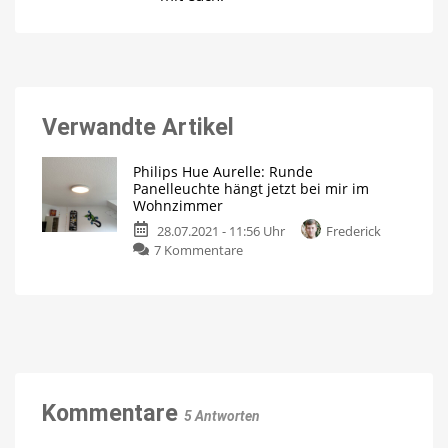
Verwandte Artikel
Philips Hue Aurelle: Runde
Panelleuchte hängt jetzt bei mir im
Wohnzimmer
28.07.2021 - 11:56 Uhr
Frederick
zu
7 Kommentare
Philips
Hue
Aurelle:
Runde
Panelleuchte
hängt
jetzt
bei
Kommentare
5 Antworten
mir
im