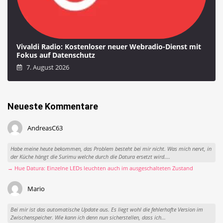
Vivaldi Radio: Kostenloser neuer Webradio-Dienst mit
Fokus auf Datenschutz
7. August 2026
Neueste Kommentare
AndreasC63
Habe meine heute bekommen, das Problem besteht bei mir nicht. Was mich nervt, in
der Küche hängt die Surimu welche durch die Datura ersetzt wird....
→ Hue Datura: Einzelne LEDs leuchten auch im ausgeschalteten Zustand
Mario
Bei mir ist das automatische Update aus. Es liegt wohl die fehlerhafte Version im
Zwischenspeicher. Wie kann ich denn nun sicherstellen, dass ich...