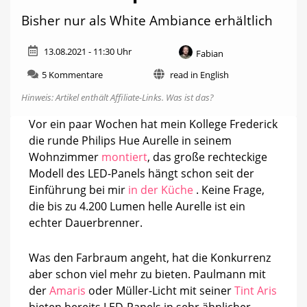
Bisher nur als White Ambiance erhältlich
13.08.2021 - 11:30 Uhr
Fabian
zu
5 Kommentare
read in English
Wie
Hinweis: Artikel enthält Affiliate-Links.
Was ist das?
wäre
es
Vor ein paar Wochen hat mein Kollege Frederick
mit
die runde Philips Hue Aurelle in seinem
einer
bunten
Wohnzimmer
montiert
, das große rechteckige
Philips
Modell des LED-Panels hängt schon seit der
Hue
Einführung bei mir
in der Küche
. Keine Frage,
Aurelle?
die bis zu 4.200 Lumen helle Aurelle ist ein
echter Dauerbrenner.
Was den Farbraum angeht, hat die Konkurrenz
aber schon viel mehr zu bieten. Paulmann mit
der
Amaris
oder Müller-Licht mit seiner
Tint Aris
bieten bereits LED-Panels in sehr ähnlicher