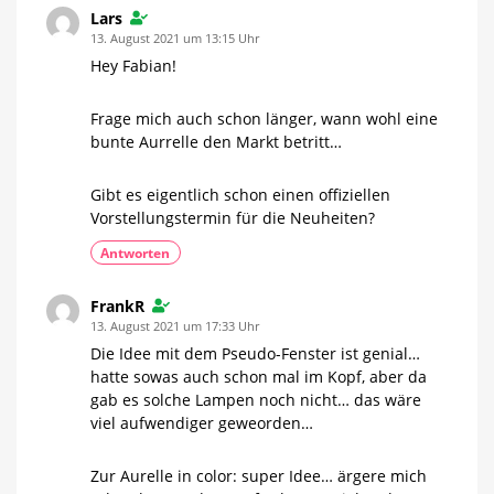
Wohnzimmer
Lars
Bislang
13. August 2021 um 13:15 Uhr
nur
als
White
Hey Fabian!
Ambiance
erhältlich
Frage mich auch schon länger, wann wohl eine
bunte Aurrelle den Markt betritt…
Gibt es eigentlich schon einen offiziellen
Vorstellungstermin für die Neuheiten?
Antworten
FrankR
13. August 2021 um 17:33 Uhr
Die Idee mit dem Pseudo-Fenster ist genial…
hatte sowas auch schon mal im Kopf, aber da
gab es solche Lampen noch nicht… das wäre
viel aufwendiger geweorden…
Zur Aurelle in color: super Idee… ärgere mich