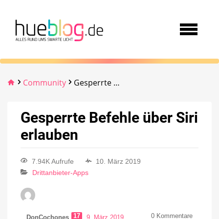
Community
Gesperrte Befehle über Siri erlauben
Gesperrte Befehle über Siri
erlauben
7.94K Aufrufe
10. März 2019
Drittanbieter-Apps
17
0
Kommentare
DonCochones
9. März 2019