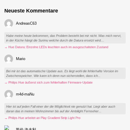
Neueste Kommentare
AndreasC63
Habe meine heute bekommen, das Problem besteht bei mir nicht. Was mich nervt,
in der Küche hängt die Surimu welche durch die Datura ersetzt wird....
→ Hue Datura: Einzelne LEDs leuchten auch im ausgeschalteten Zustand
Mario
Bei mir ist das automatische Update aus. Es liegt wohl die fehlerhafte Version im
Zwischenspeicher. Wie kann ich denn nun sicherstellen, dass ich...
→ Philips Hue äußerst sich zum fehlerhaften Firmware-Update
m4d-maNu
Hier ist auf jeden Fall einer der die Möglichkeit nie genutzt hat. Liegt aber auch
daran das in meinen Wohnzimmer bis auf der Ambilight Fernseher...
→ Philips Hue arbeitet an Play Gradient Strip Light Pro
凯伦·洛夫利