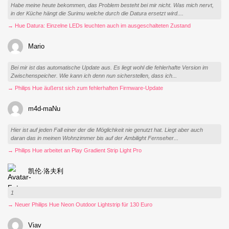
Habe meine heute bekommen, das Problem besteht bei mir nicht. Was mich nervt,
in der Küche hängt die Surimu welche durch die Datura ersetzt wird....
→ Hue Datura: Einzelne LEDs leuchten auch im ausgeschalteten Zustand
Mario
Bei mir ist das automatische Update aus. Es liegt wohl die fehlerhafte Version im
Zwischenspeicher. Wie kann ich denn nun sicherstellen, dass ich...
→ Philips Hue äußerst sich zum fehlerhaften Firmware-Update
m4d-maNu
Hier ist auf jeden Fall einer der die Möglichkeit nie genutzt hat. Liegt aber auch
daran das in meinen Wohnzimmer bis auf der Ambilight Fernseher...
→ Philips Hue arbeitet an Play Gradient Strip Light Pro
凯伦·洛夫利
1
→ Neuer Philips Hue Neon Outdoor Lightstrip für 130 Euro
Viav