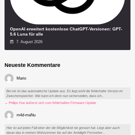
OpenAI erweitert kostenlose ChatGPT-Versionen: GPT-
5.6 Luna für alle
7. August 2026
Neueste Kommentare
Mario
Bei mir ist das automatische Update aus. Es liegt wohl die fehlerhafte Version im
Zwischenspeicher. Wie kann ich denn nun sicherstellen, dass ich...
→ Philips Hue äußerst sich zum fehlerhaften Firmware-Update
m4d-maNu
Hier ist auf jeden Fall einer der die Möglichkeit nie genutzt hat. Liegt aber auch
daran das in meinen Wohnzimmer bis auf der Ambilight Fernseher...