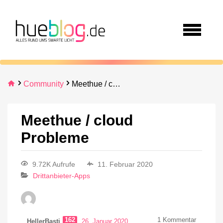
Community
Meethue / cloud Probleme
Meethue / cloud
Probleme
9.72K Aufrufe
11. Februar 2020
Drittanbieter-Apps
162
1
Kommentar
HellerBasti
26. Januar 2020