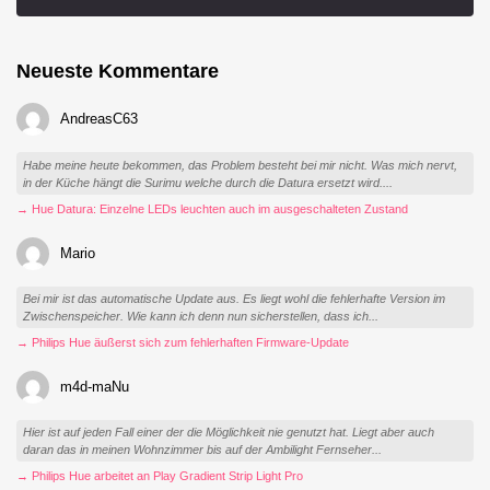
Neueste Kommentare
AndreasC63
Habe meine heute bekommen, das Problem besteht bei mir nicht. Was mich nervt,
in der Küche hängt die Surimu welche durch die Datura ersetzt wird....
→ Hue Datura: Einzelne LEDs leuchten auch im ausgeschalteten Zustand
Mario
Bei mir ist das automatische Update aus. Es liegt wohl die fehlerhafte Version im
Zwischenspeicher. Wie kann ich denn nun sicherstellen, dass ich...
→ Philips Hue äußerst sich zum fehlerhaften Firmware-Update
m4d-maNu
Hier ist auf jeden Fall einer der die Möglichkeit nie genutzt hat. Liegt aber auch
daran das in meinen Wohnzimmer bis auf der Ambilight Fernseher...
→ Philips Hue arbeitet an Play Gradient Strip Light Pro