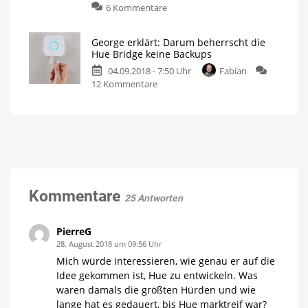
zu
6 Kommentare
Hue
George
Entertainment
erklärt:
weiter
George erklärt: Darum beherrscht die
Darum
Hue Bridge keine Backups
sind
04.09.2018 - 7:50 Uhr
Fabian
Drittanbieter-
zu
12 Kommentare
Lampen
George
nicht
erklärt:
HomeKit-
Darum
kompatibel
beherrscht
die
Hue
Bridge
keine
Kommentare
25 Antworten
Backups
PierreG
28. August 2018 um 09:56 Uhr
Mich würde interessieren, wie genau er auf die
Idee gekommen ist, Hue zu entwickeln. Was
waren damals die größten Hürden und wie
lange hat es gedauert, bis Hue marktreif war?