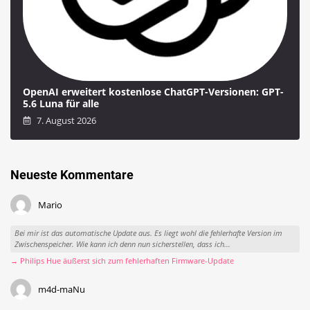
OpenAI erweitert kostenlose ChatGPT-Versionen: GPT-
5.6 Luna für alle
7. August 2026
Neueste Kommentare
Mario
Bei mir ist das automatische Update aus. Es liegt wohl die fehlerhafte Version im
Zwischenspeicher. Wie kann ich denn nun sicherstellen, dass ich...
→ Philips Hue äußerst sich zum fehlerhaften Firmware-Update
m4d-maNu