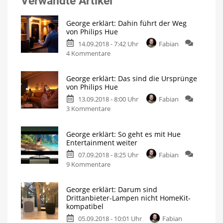
Verwandte Artikel
George erklärt: Dahin führt der Weg
von Philips Hue
14.09.2018 - 7:42 Uhr
Fabian
zu
4 Kommentare
George
erklärt:
George erklärt: Das sind die Ursprünge
Dahin
von Philips Hue
führt
13.09.2018 - 8:00 Uhr
Fabian
der
zu
3 Kommentare
Weg
George
von
erklärt:
Philips
George erklärt: So geht es mit Hue
Das
Hue
Entertainment weiter
sind
07.09.2018 - 8:25 Uhr
Fabian
die
zu
9 Kommentare
Ursprünge
George
von
erklärt:
Philips
George erklärt: Darum sind
So
Hue
Drittanbieter-Lampen nicht HomeKit-
geht
kompatibel
es
05.09.2018 - 10:01 Uhr
Fabian
mit