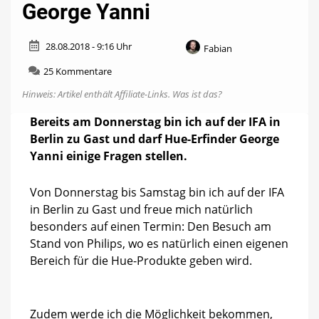
George Yanni
28.08.2018 - 9:16 Uhr
Fabian
zu
25 Kommentare
Eure
Hinweis: Artikel enthält Affiliate-Links.
Was ist das?
Fragen
an
Bereits am Donnerstag bin ich auf der IFA in
Hue-
Berlin zu Gast und darf Hue-Erfinder George
Erfinder
George
Yanni einige Fragen stellen.
Yanni
Von Donnerstag bis Samstag bin ich auf der IFA
in Berlin zu Gast und freue mich natürlich
besonders auf einen Termin: Den Besuch am
Stand von Philips, wo es natürlich einen eigenen
Bereich für die Hue-Produkte geben wird.
Zudem werde ich die Möglichkeit bekommen,