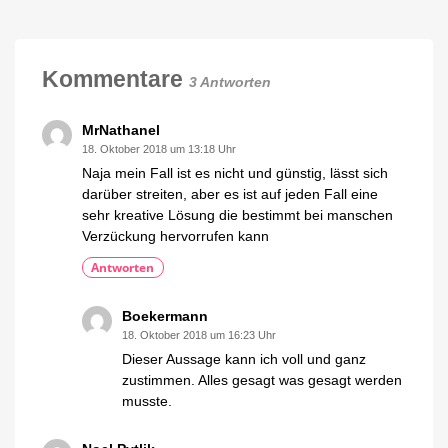
Homes
Smarter
Schalter
für
den
Kommentare
3 Antworten
Außenbereich
Neuerscheinung
bereits
im
MrNathanel
Angebot
18. Oktober 2018 um 13:18 Uhr
Naja mein Fall ist es nicht und günstig, lässt sich
darüber streiten, aber es ist auf jeden Fall eine
sehr kreative Lösung die bestimmt bei manschen
Verzückung hervorrufen kann
Antworten
Boekermann
18. Oktober 2018 um 16:23 Uhr
Dieser Aussage kann ich voll und ganz
zustimmen. Alles gesagt was gesagt werden
musste.