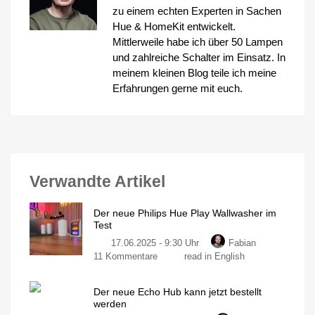
zu einem echten Experten in Sachen
Hue & HomeKit entwickelt.
Mittlerweile habe ich über 50 Lampen
und zahlreiche Schalter im Einsatz. In
meinem kleinen Blog teile ich meine
Erfahrungen gerne mit euch.
Verwandte Artikel
Der neue Philips Hue Play Wallwasher im
Test
17.06.2025 - 9:30 Uhr
Fabian
zu
11 Kommentare
read in English
Der
neue
Der neue Echo Hub kann jetzt bestellt
Philips
werden
Hue