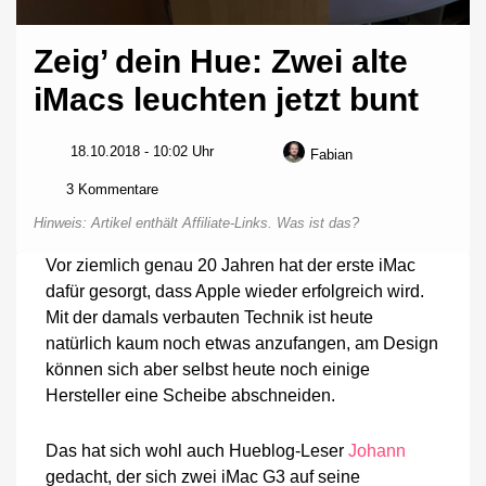
Zeig’ dein Hue: Zwei alte
iMacs leuchten jetzt bunt
18.10.2018 - 10:02 Uhr
Fabian
zu
3 Kommentare
Zeig’
Hinweis: Artikel enthält Affiliate-Links.
Was ist das?
dein
Hue:
Vor ziemlich genau 20 Jahren hat der erste iMac
Zwei
dafür gesorgt, dass Apple wieder erfolgreich wird.
alte
iMacs
Mit der damals verbauten Technik ist heute
leuchten
natürlich kaum noch etwas anzufangen, am Design
jetzt
können sich aber selbst heute noch einige
bunt
Hersteller eine Scheibe abschneiden.
Das hat sich wohl auch Hueblog-Leser
Johann
gedacht, der sich zwei iMac G3 auf seine