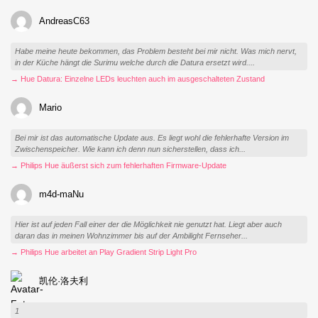
AndreasC63
Habe meine heute bekommen, das Problem besteht bei mir nicht. Was mich nervt,
in der Küche hängt die Surimu welche durch die Datura ersetzt wird....
→ Hue Datura: Einzelne LEDs leuchten auch im ausgeschalteten Zustand
Mario
Bei mir ist das automatische Update aus. Es liegt wohl die fehlerhafte Version im
Zwischenspeicher. Wie kann ich denn nun sicherstellen, dass ich...
→ Philips Hue äußerst sich zum fehlerhaften Firmware-Update
m4d-maNu
Hier ist auf jeden Fall einer der die Möglichkeit nie genutzt hat. Liegt aber auch
daran das in meinen Wohnzimmer bis auf der Ambilight Fernseher...
→ Philips Hue arbeitet an Play Gradient Strip Light Pro
凯伦·洛夫利
1