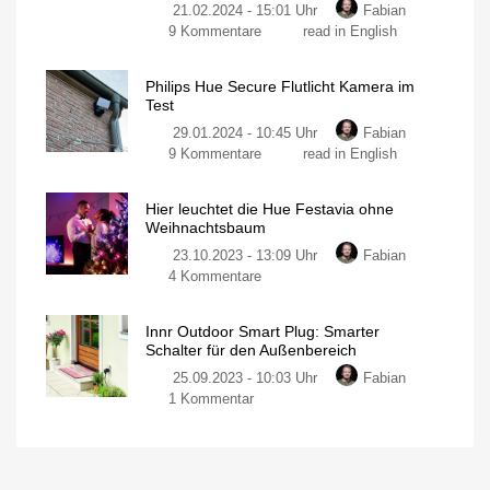
21.02.2024 - 15:01 Uhr
Fabian
Play
zu
9 Kommentare
read in English
Wallwasher
Der
im
neue
Test
Philips Hue Secure Flutlicht Kamera im
Echo
Smarte
Test
Neuerscheinung
Hub
ausprobiert
29.01.2024 - 10:45 Uhr
Fabian
kann
zu
9 Kommentare
read in English
jetzt
Philips
bestellt
Hue
werden
Hier leuchtet die Hue Festavia ohne
Secure
Smart-
Weihnachtsbaum
Home-
Flutlicht
Bedienpanel
an
23.10.2023 - 13:09 Uhr
Fabian
Kamera
der
Wand
zu
4 Kommentare
im
Hier
Test
leuchtet
Das
sind
Innr Outdoor Smart Plug: Smarter
die
meine
Schalter für den Außenbereich
ersten
Hue
Eindrücke
25.09.2023 - 10:03 Uhr
Fabian
Festavia
zu
1 Kommentar
ohne
Innr
Weihnachtsbaum
Outdoor
Ein
Blick
Smart
in
eure
Plug:
Smart