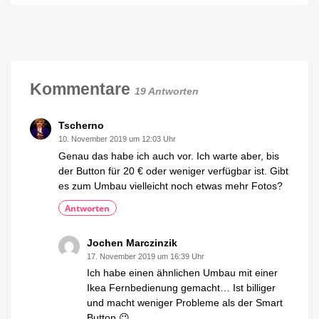
Schalter
Hue
wird
deutlich
Smart
größer
Button
ist
da
Neues
Kommentare
Design
19 Antworten
mit
Mini-
Halterung
Tscherno
10. November 2019 um 12:03 Uhr
Genau das habe ich auch vor. Ich warte aber, bis
der Button für 20 € oder weniger verfügbar ist. Gibt
es zum Umbau vielleicht noch etwas mehr Fotos?
Antworten
Jochen Marczinzik
17. November 2019 um 16:39 Uhr
Ich habe einen ähnlichen Umbau mit einer
Ikea Fernbedienung gemacht… Ist billiger
und macht weniger Probleme als der Smart
Button 😉