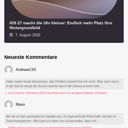
iOS 27 macht die Uhr kleiner: Endlich mehr Platz fürs
Hintergrundbild
7. August 2026
Neueste Kommentare
AndreasC63
Habe meine heute bekommen, das Problem besteht bei mir nicht. Was mich nervt,
in der Küche hängt die Surimu welche durch die Datura ersetzt wird....
→ Hue Datura: Einzelne LEDs leuchten auch im ausgeschalteten Zustand
Mario
Bei mir ist das automatische Update aus. Es liegt wohl die fehlerhafte Version im
Zwischenspeicher. Wie kann ich denn nun sicherstellen, dass ich...
→ Philips Hue äußerst sich zum fehlerhaften Firmware-Update