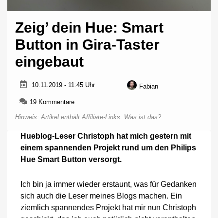
Zeig’ dein Hue: Smart
Button in Gira-Taster
eingebaut
10.11.2019 - 11:45 Uhr
Fabian
zu
19 Kommentare
Zeig’
Hinweis: Artikel enthält Affiliate-Links.
Was ist das?
dein
Hue:
Hueblog-Leser Christoph hat mich gestern mit
Smart
einem spannenden Projekt rund um den Philips
Button
in
Hue Smart Button versorgt.
Gira-
Taster
Ich bin ja immer wieder erstaunt, was für Gedanken
eingebaut
sich auch die Leser meines Blogs machen. Ein
ziemlich spannendes Projekt hat mir nun Christoph