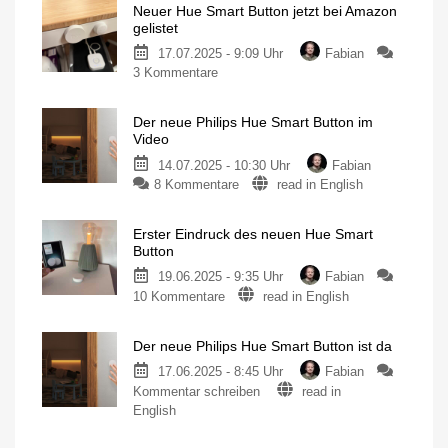
Neuer Hue Smart Button jetzt bei Amazon
Alter
gelistet
Hue
17.07.2025 - 9:09 Uhr
Fabian
Smart
zu
3 Kommentare
Button
Neuer
für
Hue
7,97
Der neue Philips Hue Smart Button im
Smart
Euro
Video
Button
Neue
Generation
14.07.2025 - 10:30 Uhr
Fabian
jetzt
deutlich
größer
zu
8 Kommentare
read in English
bei
Der
Amazon
neue
gelistet
Erster Eindruck des neuen Hue Smart
Philips
Altes
Button
Modell
Hue
weiterhin
verfügbar
19.06.2025 - 9:35 Uhr
Fabian
Smart
zu
10 Kommentare
read in English
Button
Erster
im
Eindruck
Video
Der neue Philips Hue Smart Button ist da
des
Größer,
aber
neuen
17.06.2025 - 8:45 Uhr
Fabian
auch
besser?
zu
Hue
Kommentar schreiben
read in
Der
Smart
English
neue
Button
Kleiner
Philips