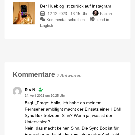
Auslosung
Vielen
Dank
Der Hueblog ist zurück auf Instagram
des
für
eure
Weihnachtsgewinnspiels
12.12.2023 - 13:15 Uhr
Fabian
Unterstützung
Das
zu
Kommentar schreiben
read in
Geschenk
Der
geht
English
an...
Hueblog
ist
zurück
auf
Instagram
Jetzt
folgen
und
noch
mehr
Kommentare
Licht
7 Antworten
entdecken
R.v.N.
14. April 2021 um 10:25 Uhr
Bzgl. „Frage: Hallo, ich habe an meinem
Fernseher ambilight macht der Einsatz einer HDMI
Sync Box trotzdem Sinn? Wenn ja, was ist der
Unterschied?
Nein, das macht keinen Sinn. Die Sync Box ist für
Fernseher gedacht, die kein integriertes Ambilight