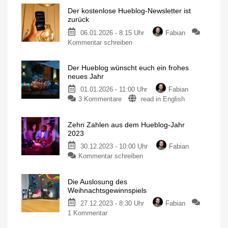
Der kostenlose Hueblog-Newsletter ist
zurück
06.01.2026 - 8:15 Uhr
Fabian
zu
Kommentar schreiben
Der
kostenlose
Der Hueblog wünscht euch ein frohes
Hueblog-
neues Jahr
Newsletter
01.01.2026 - 11:00 Uhr
Fabian
ist
zu
3 Kommentare
read in English
zurück
Der
Wöchentlicher
Überblick
Hueblog
&
heiße
Zehn Zahlen aus dem Hueblog-Jahr
wünscht
Angebote
2023
euch
30.12.2023 - 10:00 Uhr
Fabian
ein
zu
Kommentar schreiben
frohes
Zehn
neues
Zahlen
Jahr
Die Auslosung des
aus
Ein
Weihnachtsgewinnspiels
Blick
dem
zurück
und
27.12.2023 - 8:30 Uhr
Fabian
Hueblog-
nach
vorn
zu
1 Kommentar
Jahr
Die
2023