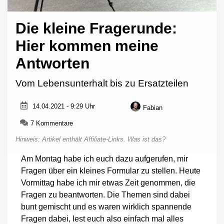
Die kleine Fragerunde:
Hier kommen meine
Antworten
Vom Lebensunterhalt bis zu Ersatzteilen
14.04.2021 - 9:29 Uhr
Fabian
zu
7 Kommentare
Die
Hinweis: Artikel enthält Affiliate-Links.
Was ist das?
kleine
Fragerunde:
Am Montag habe ich euch dazu aufgerufen, mir
Hier
Fragen über ein kleines Formular zu stellen. Heute
kommen
meine
Vormittag habe ich mir etwas Zeit genommen, die
Antworten
Fragen zu beantworten. Die Themen sind dabei
bunt gemischt und es waren wirklich spannende
Fragen dabei, lest euch also einfach mal alles