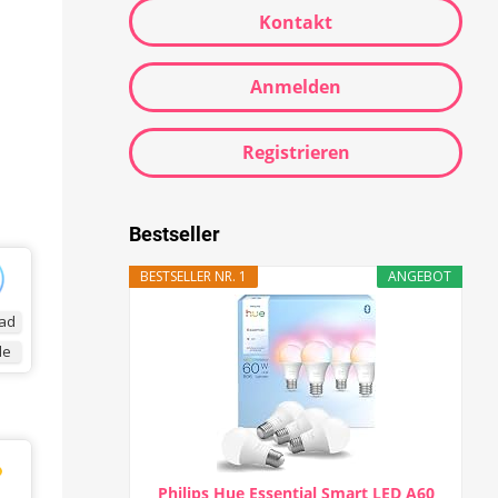
Kontakt
Anmelden
Registrieren
Bestseller
BESTSELLER NR. 1
ANGEBOT
ad
de
Philips Hue Essential Smart LED A60