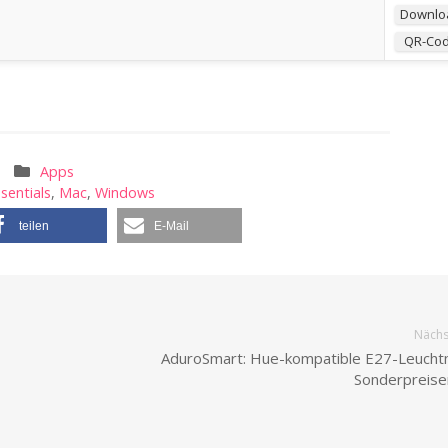
Downlo
QR-Co
Apps
sentials
,
Mac
,
Windows
teilen
E-Mail
Nächst
AduroSmart: Hue-kompatible E27-Leuchtm
Sonderpreise