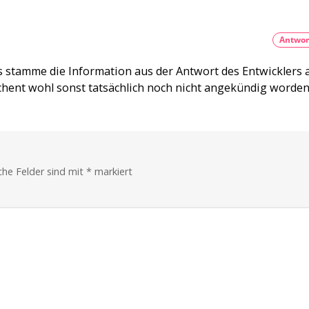
TV-
Apps
Ohne
HDMI
Antwor
geht
nichts
ls stamme die Information aus der Antwort des Entwicklers 
hent wohl sonst tatsächlich noch nicht angekündig worden
iche Felder sind mit
*
markiert