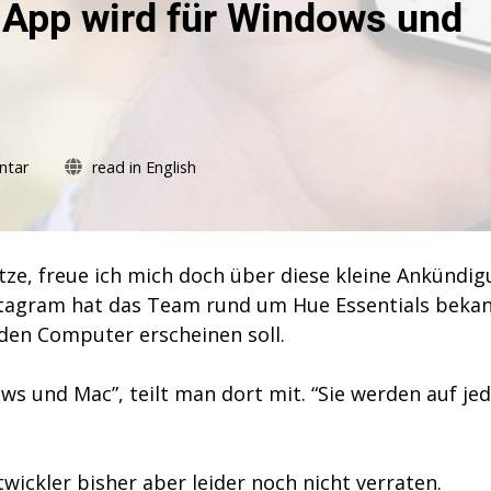
e App wird für Windows und
zu
ntar
read in English
Hue
Essentials:
Beliebte
App
tze, freue ich mich doch über diese kleine Ankündi
wird
nstagram hat das Team rund um Hue Essentials beka
für
Windows
den Computer erscheinen soll.
und
Mac
ws und Mac”, teilt man dort mit. “Sie werden auf je
vorbereitet
wickler bisher aber leider noch nicht verraten.