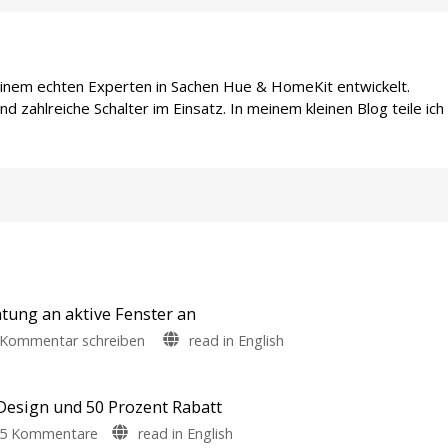
 einem echten Experten in Sachen Hue & HomeKit entwickelt.
d zahlreiche Schalter im Einsatz. In meinem kleinen Blog teile ich
tung an aktive Fenster an
zu
Kommentar schreiben
read in English
ActiveHue:
Windows-
App
 Design und 50 Prozent Rabatt
passt
zu
5 Kommentare
read in English
Beleuchtung