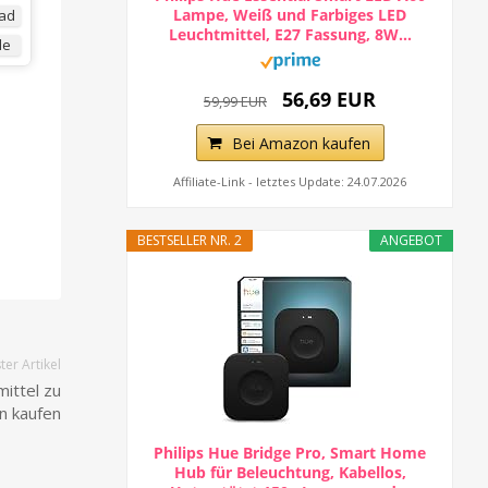
Lampe, Weiß und Farbiges LED
ad
Leuchtmittel, E27 Fassung, 8W...
de
56,69 EUR
59,99 EUR
Bei Amazon kaufen
Affiliate-Link - letztes Update: 24.07.2026
BESTSELLER NR. 2
ANGEBOT
er Artikel
ittel zu
n kaufen
Philips Hue Bridge Pro, Smart Home
Hub für Beleuchtung, Kabellos,