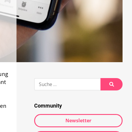
gung
Suche
nnt
nach:
Suche
den
Community
Newsletter