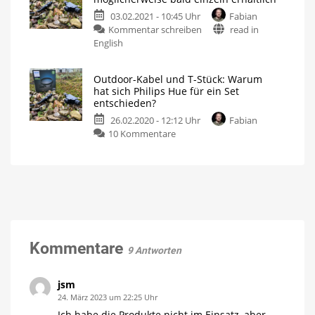
Stück
Mehr
Optionen
03.02.2021 - 10:45 Uhr
Fabian
und
beim
Verlängern
zu
Kommentar schreiben
read in
kurzes
Hue
English
Kabel
Outdoor:
sollen
T-
jeweils
Outdoor-Kabel und T-Stück: Warum
Stück
11,49
hat sich Philips Hue für ein Set
und
Euro
entschieden?
kurzes
kosten
26.02.2020 - 12:12 Uhr
Fabian
Kabel
Fünf
Meter
zu
10 Kommentare
möglicherweise
langes
Kabel
Outdoor-
bald
derzeit
im
Kabel
einzeln
Angebot
und
erhältlich
T-
Hoffentlich
samt
Stück:
Preisersparnis
Warum
hat
sich
Kommentare
9 Antworten
Philips
Hue
für
jsm
ein
24. März 2023 um 22:25 Uhr
Set
Ich habe die Produkte nicht im Einsatz, aber