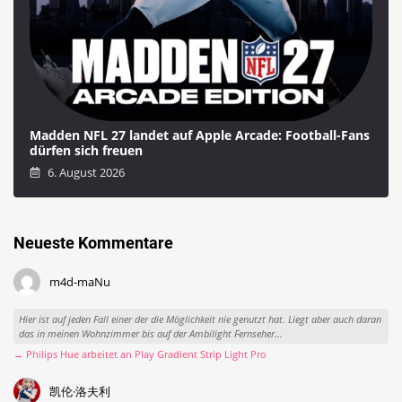
Madden NFL 27 landet auf Apple Arcade: Football-Fans
dürfen sich freuen
6. August 2026
Neueste Kommentare
m4d-maNu
Hier ist auf jeden Fall einer der die Möglichkeit nie genutzt hat. Liegt aber auch daran
das in meinen Wohnzimmer bis auf der Ambilight Fernseher...
→ Philips Hue arbeitet an Play Gradient Strip Light Pro
凯伦·洛夫利