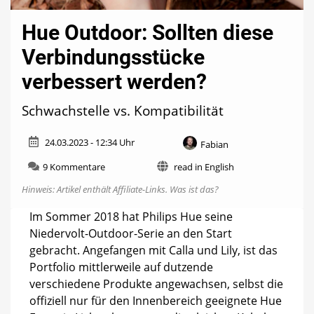
Hue Outdoor: Sollten diese
Verbindungsstücke
verbessert werden?
Schwachstelle vs. Kompatibilität
24.03.2023 - 12:34 Uhr
Fabian
zu
9 Kommentare
read in English
Hue
Hinweis: Artikel enthält Affiliate-Links.
Was ist das?
Outdoor:
Sollten
Im Sommer 2018 hat Philips Hue seine
diese
Niedervolt-Outdoor-Serie an den Start
Verbindungsstücke
verbessert
gebracht. Angefangen mit Calla und Lily, ist das
werden?
Portfolio mittlerweile auf dutzende
verschiedene Produkte angewachsen, selbst die
offiziell nur für den Innenbereich geeignete Hue