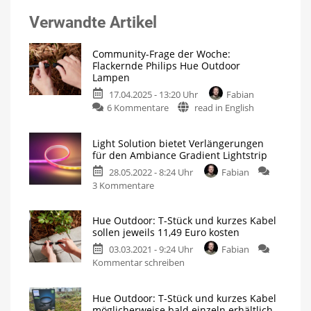
Verwandte Artikel
Community-Frage der Woche:
Flackernde Philips Hue Outdoor
Lampen
17.04.2025 - 13:20 Uhr
Fabian
zu
6 Kommentare
read in English
Community-
Frage
Light Solution bietet Verlängerungen
der
für den Ambiance Gradient Lightstrip
Woche:
28.05.2022 - 8:24 Uhr
Fabian
Flackernde
zu
3 Kommentare
Philips
Light
Hue
Solution
Outdoor
Hue Outdoor: T-Stück und kurzes Kabel
bietet
Lampen
sollen jeweils 11,49 Euro kosten
Verlängerungen
Vielseitige
Probleme
03.03.2021 - 9:24 Uhr
Fabian
für
mit
oft
zu
Kommentar schreiben
den
einer
Ursache
Hue
Ambiance
Outdoor:
Gradient
Hue Outdoor: T-Stück und kurzes Kabel
T-
Lightstrip
möglicherweise bald einzeln erhältlich