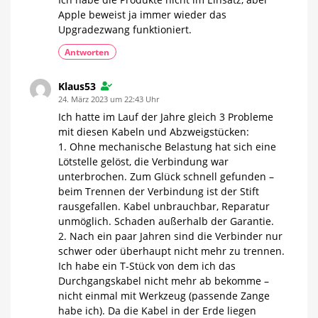
entschieden?
Apple beweist ja immer wieder das
Im
Einzel-
Upgradezwang funktioniert.
Kauf
deutlich
attraktiver
Antworten
Klaus53
24. März 2023 um 22:43 Uhr
Ich hatte im Lauf der Jahre gleich 3 Probleme
mit diesen Kabeln und Abzweigstücken:
1. Ohne mechanische Belastung hat sich eine
Lötstelle gelöst, die Verbindung war
unterbrochen. Zum Glück schnell gefunden –
beim Trennen der Verbindung ist der Stift
rausgefallen. Kabel unbrauchbar, Reparatur
unmöglich. Schaden außerhalb der Garantie.
2. Nach ein paar Jahren sind die Verbinder nur
schwer oder überhaupt nicht mehr zu trennen.
Ich habe ein T-Stück von dem ich das
Durchgangskabel nicht mehr ab bekomme –
nicht einmal mit Werkzeug (passende Zange
habe ich). Da die Kabel in der Erde liegen