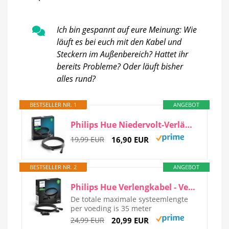
Ich bin gespannt auf eure Meinung: Wie
läuft es bei euch mit den Kabel und
Steckern im Außenbereich? Hattet ihr
bereits Probleme? Oder läuft bisher
alles rund?
BESTSELLER NR. 1
ANGEBOT
Philips Hue Niedervolt-Verlängerungskabel, für alle Hue Niedervolt Aussenleuchten, 5m Kabel
19,99 EUR
16,90 EUR
BESTSELLER NR. 2
ANGEBOT
Philips Hue Verlengkabel - Verlengsnoer: 2.5 Meter - Voor Buiten - IP67 - Eenvoudige Installatie...
De totale maximale systeemlengte
per voeding is 35 meter
24,99 EUR
20,99 EUR