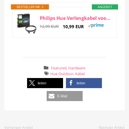
BESTSELLER NR. 3
ANGEBOT
Philips Hue Verlengkabel voor Buiten - 2,5 Meter - Eenvoudige Installatie - Verlengsnoer - IP67
12,99 EUR
10,99 EUR
Featured
,
Hardware
Hue Outdoor
,
Kabel
teilen
teilen
E-Mail
Vorheriger Artikel
Nächster Artikel