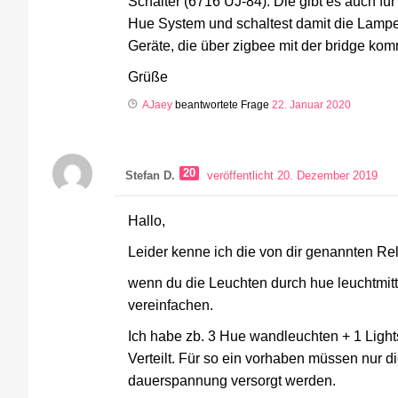
Schalter (6716 UJ-84). Die gibt es auch für 
Hue System und schaltest damit die Lampe
Geräte, die über zigbee mit der bridge ko
Grüße
AJaey
beantwortete Frage
22. Januar 2020
20
Stefan D.
veröffentlicht 20. Dezember 2019
Hallo,
Leider kenne ich die von dir genannten Rel
wenn du die Leuchten durch hue leuchtmitt
vereinfachen.
Ich habe zb. 3 Hue wandleuchten + 1 Ligh
Verteilt. Für so ein vorhaben müssen nur 
dauerspannung versorgt werden.