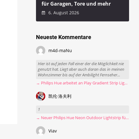
für Garagen, Tore und mehr
6. August 2026
Neueste Kommentare
m4d-maNu
Hier ist auf jeden Fall einer der die Möglichkeit nie
genutzt hat. Liegt aber auch daran das in meinen
Wohnzimmer bis auf der Ambilight Fernseher...
→ Philips Hue arbeitet an Play Gradient Strip Light Pro
凯伦·洛夫利
1
→ Neuer Philips Hue Neon Outdoor Lightstrip für 130 Euro
Viav