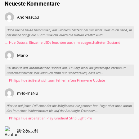
Neueste Kommentare
AndreasC63
Habe meine heute bekommen, das Problem besteht bei mir nicht. Was mich nervt, in
der Küche hängt die Surimu welche durch die Datura ersetzt wird....
→ Hue Datura: Einzelne LEDs leuchten auch im ausgeschalteten Zustand
Mario
Bei mir ist das automatische Update aus. Es liegt wohl die fehlerhafte Version im
Zwischenspeicher. Wie kann ich denn nun sicherstellen, dass ich...
→ Philips Hue äußerst sich zum fehlerhaften Firmware-Update
m4d-maNu
Hier ist auf jeden Fall einer der die Möglichkeit nie genutzt hat. Liegt aber auch daran
das in meinen Wohnzimmer bis auf der Ambilight Fernseher...
→ Philips Hue arbeitet an Play Gradient Strip Light Pro
凯伦·洛夫利