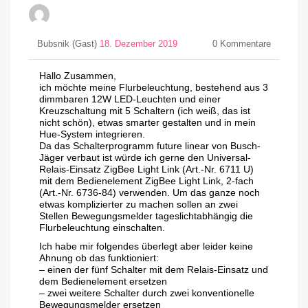
Bubsnik (Gast)
18. Dezember 2019
0
Kommentare
Hallo Zusammen,
ich möchte meine Flurbeleuchtung, bestehend aus 3
dimmbaren 12W LED-Leuchten und einer
Kreuzschaltung mit 5 Schaltern (ich weiß, das ist
nicht schön), etwas smarter gestalten und in mein
Hue-System integrieren.
Da das Schalterprogramm future linear von Busch-
Jäger verbaut ist würde ich gerne den Universal-
Relais-Einsatz ZigBee Light Link (Art.-Nr. 6711 U)
mit dem Bedienelement ZigBee Light Link, 2-fach
(Art.-Nr. 6736-84) verwenden. Um das ganze noch
etwas komplizierter zu machen sollen an zwei
Stellen Bewegungsmelder tageslichtabhängig die
Flurbeleuchtung einschalten.
Ich habe mir folgendes überlegt aber leider keine
Ahnung ob das funktioniert:
– einen der fünf Schalter mit dem Relais-Einsatz und
dem Bedienelement ersetzen
– zwei weitere Schalter durch zwei konventionelle
Bewegungsmelder ersetzen