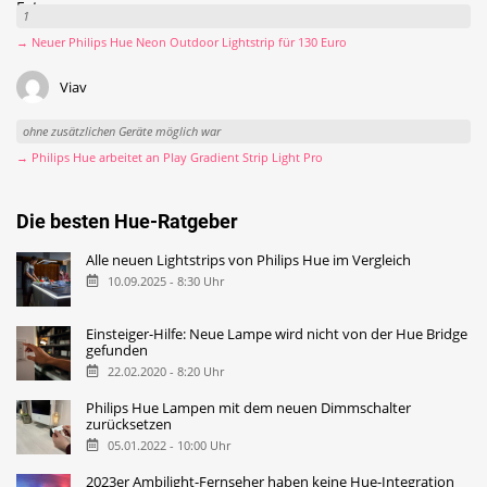
1
→ Neuer Philips Hue Neon Outdoor Lightstrip für 130 Euro
Viav
ohne zusätzlichen Geräte möglich war
→ Philips Hue arbeitet an Play Gradient Strip Light Pro
Die besten Hue-Ratgeber
Alle neuen Lightstrips von Philips Hue im Vergleich
10.09.2025 - 8:30 Uhr
Einsteiger-Hilfe: Neue Lampe wird nicht von der Hue Bridge
gefunden
22.02.2020 - 8:20 Uhr
Philips Hue Lampen mit dem neuen Dimmschalter
zurücksetzen
05.01.2022 - 10:00 Uhr
2023er Ambilight-Fernseher haben keine Hue-Integration