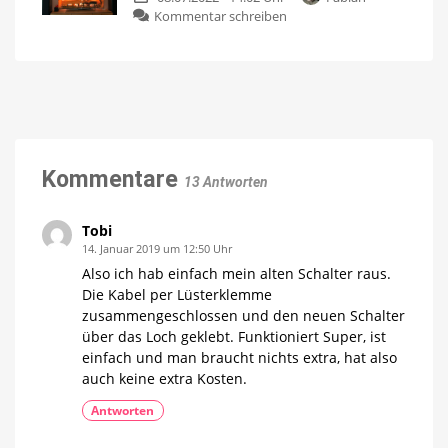
zu
Kommentar schreiben
Outdoor
Zeig’
Lightstrip
dein
verschönern
Hue:
Lounge
Schickt
im
mir
Garten
eure
Wie
findet
neuesten
ihr
die
Installationen
Installation
Kommentare
13 Antworten
Fotos
einsenden
und
Geschichte
erzählen
Tobi
14. Januar 2019 um 12:50 Uhr
Also ich hab einfach mein alten Schalter raus.
Die Kabel per Lüsterklemme
zusammengeschlossen und den neuen Schalter
über das Loch geklebt. Funktioniert Super, ist
einfach und man braucht nichts extra, hat also
auch keine extra Kosten.
Antworten