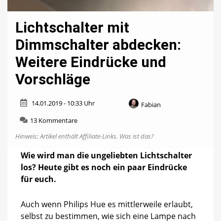
Lichtschalter mit
Dimmschalter abdecken:
Weitere Eindrücke und
Vorschläge
14.01.2019 - 10:33 Uhr
Fabian
zu
13 Kommentare
Lichtschalter
Hinweis: Artikel enthält Affiliate-Links.
Was ist das?
mit
Dimmschalter
Wie wird man die ungeliebten Lichtschalter
abdecken:
los? Heute gibt es noch ein paar Eindrücke
Weitere
Eindrücke
für euch.
und
Vorschläge
Auch wenn Philips Hue es mittlerweile erlaubt,
selbst zu bestimmen, wie sich eine Lampe nach