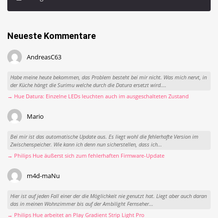
Neueste Kommentare
AndreasC63
Habe meine heute bekommen, das Problem besteht bei mir nicht. Was mich nervt, in
der Küche hängt die Surimu welche durch die Datura ersetzt wird....
→ Hue Datura: Einzelne LEDs leuchten auch im ausgeschalteten Zustand
Mario
Bei mir ist das automatische Update aus. Es liegt wohl die fehlerhafte Version im
Zwischenspeicher. Wie kann ich denn nun sicherstellen, dass ich...
→ Philips Hue äußerst sich zum fehlerhaften Firmware-Update
m4d-maNu
Hier ist auf jeden Fall einer der die Möglichkeit nie genutzt hat. Liegt aber auch daran
das in meinen Wohnzimmer bis auf der Ambilight Fernseher...
→ Philips Hue arbeitet an Play Gradient Strip Light Pro