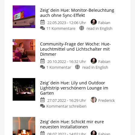
leuchtet
Zeig’ dein Hue: Monitor-Beleuchtung
die
auch ohne Sync-Effekt
Hue
22.05.2023 - 12:06 Uhr
Fabian
Festavia
zu
11 Kommentare
read in English
ohne
Zeig’
Weihnachtsbaum
dein
Ein
Blick
Community-Frage der Woche: Hue-
Hue:
in
Leuchtmittel und Lichtschalter mit
eure
Monitor-
Smart
Dimmer
Homes
Beleuchtung
20.10.2022 - 16:32 Uhr
Fabian
auch
zu
1 Kommentar
read in English
ohne
Community-
Sync-
Frage
Effekt
Zeig’ dein Hue: Lily und Outdoor
der
Steuerung
Lightstrip verschönern Lounge im
direkt
Woche:
am
Garten
Schreibtisch
Hue-
27.07.2022 - 16:29 Uhr
Frederick
Leuchtmittel
zu
Kommentar schreiben
und
Zeig’
Lichtschalter
dein
mit
Zeig’ dein Hue: Schickt mir eure
Hue:
Dimmer
neuesten Installationen
Lily
Keine
gute
08.07.2022 - 14:02 Uhr
Fabian
und
Idee