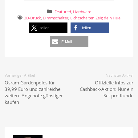
Featured
,
Hardware
3D-Druck
,
Dimmschalter
,
Lichtschalter
,
Zeig dein Hue
teilen
teilen
E-Mail
Vorheriger Artikel
Nächster Artikel
Osram Gardenpoles für
Offizielle Infos zur
39,99 Euro und zahlreiche
Cashback-Aktion: Nur ein
weitere Angebote günstiger
Set pro Kunde
kaufen