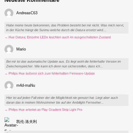
AndreasC63
Habe meine heute bekommen, das Problem besteht bei mir nicht. Was mich nervt,
in der Küche hängt die Surimu welche durch die Datura ersetzt wird....
→ Hue Datura: Einzelne LEDs leuchten auch im ausgeschalteten Zustand
Mario
Bei mir ist das automatische Update aus. Es liegt wohl die fehlerhafte Version im
Zwischenspeicher. Wie kann ich denn nun sicherstellen, dass ich...
→ Philips Hue äußerst sich zum fehlerhaften Firmware-Update
m4d-maNu
Hier ist auf jeden Fall einer der die Möglichkeit nie genutzt hat. Liegt aber auch
daran das in meinen Wohnzimmer bis auf der Ambilight Fernseher...
→ Philips Hue arbeitet an Play Gradient Strip Light Pro
凯伦·洛夫利