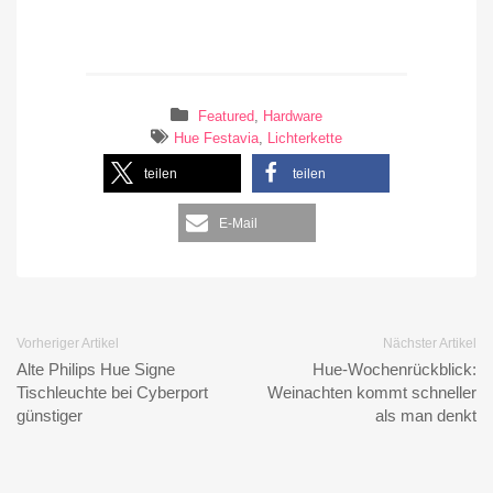
Featured
,
Hardware
Hue Festavia
,
Lichterkette
teilen
teilen
E-Mail
Vorheriger Artikel
Nächster Artikel
Alte Philips Hue Signe
Hue-Wochenrückblick:
Tischleuchte bei Cyberport
Weinachten kommt schneller
günstiger
als man denkt