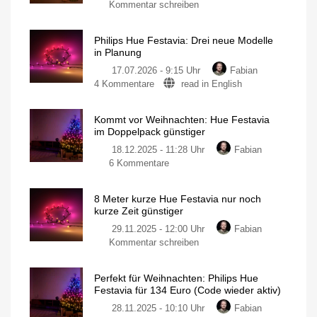
zu
Kommentar schreiben
Philips
Hue
Philips Hue Festavia: Drei neue Modelle
Festavia
in Planung
Lichterkette
17.07.2026 - 9:15 Uhr
Fabian
derzeit
zu
4 Kommentare
read in English
wieder
Philips
besonders
Hue
günstig
Kommt vor Weihnachten: Hue Festavia
Festavia:
20
im Doppelpack günstiger
Meter
Drei
mit
200
18.12.2025 - 11:28 Uhr
Fabian
neue
LEDs
für
zu
6 Kommentare
Modelle
nur
140
Kommt
in
Euro
vor
Planung
8 Meter kurze Hue Festavia nur noch
Weihnachten:
Vorhang,
kurze Zeit günstiger
Eiszapfen
Hue
und
Netz
29.11.2025 - 12:00 Uhr
Fabian
Festavia
zu
Kommentar schreiben
im
8
Doppelpack
Meter
günstiger
Perfekt für Weihnachten: Philips Hue
kurze
Smarte
Festavia für 134 Euro (Code wieder aktiv)
Lichterkette
Hue
für
125,80
28.11.2025 - 10:10 Uhr
Fabian
Festavia
Euro