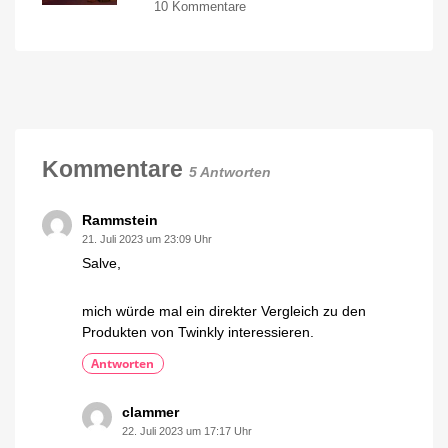
zu
10 Kommentare
nur
Perfekt
noch
für
kurze
Weihnachten:
Zeit
Philips
günstiger
Hue
Smarte
Lichterkette
Festavia
von
Philips
für
Hue
134
Kommentare
5 Antworten
Euro
(Code
wieder
Rammstein
aktiv)
21. Juli 2023 um 23:09 Uhr
Smart
Plug
Salve,
gibt
es
geschenkt
dazu
mich würde mal ein direkter Vergleich zu den
Produkten von Twinkly interessieren.
Antworten
clammer
22. Juli 2023 um 17:17 Uhr