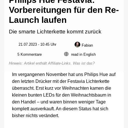
Vorbereitungen für den Re-
Launch laufen
Die smarte Lichterkette kommt zurück
21.07.2023 - 10:45 Uhr
Fabian
zu
5 Kommentare
read in English
Philips
Hinweis: Artikel enthält Affiliate-Links.
Was ist das?
Hue
Festavia:
Im vergangenen November hat uns Philips Hue auf
Vorbereitungen
den letzten Drücker mit der Festavia Lichterkette
für
den
überrascht. Erst kurz vor Weihnachten kamen die
Re-
kleinen bunten LEDs für den Weihnachtsbaum in
Launch
den Handel – und waren binnen weniger Tage
laufen
komplett ausverkauft. An diesem Status hat sich
bisher nichts verändert.