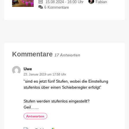
15.08.2024 - 16:00 Uhr
Fabian
Smart
oder
Bastel-
zu
6 Kommentare
Button
Lösung?
Philips
im
Hue
Video
Solo
Größer,
aber
Lightstrip
auch
besser?
ausgepackt:
Auf
einmal
günstig?
Kommentare
17 Antworten
Lightstrip
Plus
neu
verpackt
Uwe
23. Januar 2019 um 17:58 Uhr
“sind es jetzt fünf Stufen, wobei die Einstellung
stufenlos über einen Schieberegler erfolgt”
Stufen werden stufenlos eingestellt?
Geil……
Antworten