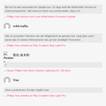
Bei mir ist das automatische Update aus. Es liegt wohl die fehlerhafte Version im
Zwischenspeicher. Wie kann ich denn nun sicherstellen, dass ich...
→ Philips Hue äußerst sich zum fehlerhaften Firmware-Update
m4d-maNu
Hier ist auf jeden Fall einer der die Möglichkeit nie genutzt hat. Liegt aber auch
daran das in meinen Wohnzimmer bis auf der Ambilight Fernseher...
→ Philips Hue arbeitet an Play Gradient Strip Light Pro
凯伦·洛夫利
1
→ Neuer Philips Hue Neon Outdoor Lightstrip für 130 Euro
Viav
ohne zusätzlichen Geräte möglich war
→ Philips Hue arbeitet an Play Gradient Strip Light Pro