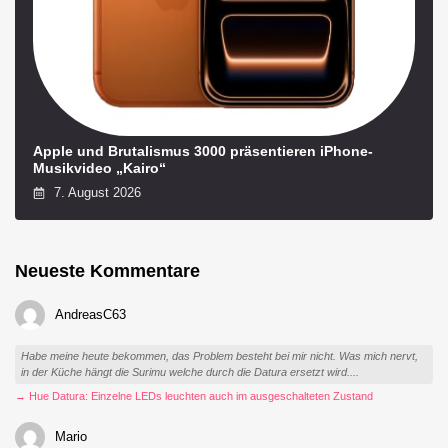
Apple und Brutalismus 3000 präsentieren iPhone-
Musikvideo „Kairo“
7. August 2026
Neueste Kommentare
AndreasC63
Habe meine heute bekommen, das Problem besteht bei mir nicht. Was mich nervt,
in der Küche hängt die Surimu welche durch die Datura ersetzt wird....
→ Hue Datura: Einzelne LEDs leuchten auch im ausgeschalteten Zustand
Mario