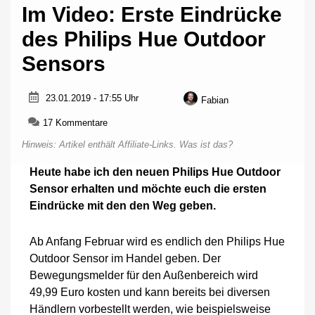
Im Video: Erste Eindrücke
des Philips Hue Outdoor
Sensors
23.01.2019 - 17:55 Uhr
Fabian
zu
17 Kommentare
Im
Hinweis: Artikel enthält Affiliate-Links.
Was ist das?
Video:
Erste
Heute habe ich den neuen Philips Hue Outdoor
Eindrücke
Sensor erhalten und möchte euch die ersten
des
Philips
Eindrücke mit den den Weg geben.
Hue
Outdoor
Ab Anfang Februar wird es endlich den Philips Hue
Sensors
Outdoor Sensor im Handel geben. Der
Bewegungsmelder für den Außenbereich wird
49,99 Euro kosten und kann bereits bei diversen
Händlern vorbestellt werden, wie beispielsweise