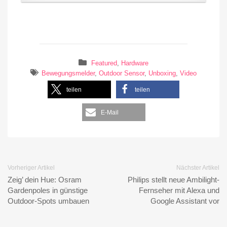
Featured
,
Hardware
Bewegungsmelder
,
Outdoor Sensor
,
Unboxing
,
Video
teilen
teilen
E-Mail
Vorheriger Artikel
Nächster Artikel
Zeig’ dein Hue: Osram
Philips stellt neue Ambilight-
Gardenpoles in günstige
Fernseher mit Alexa und
Outdoor-Spots umbauen
Google Assistant vor