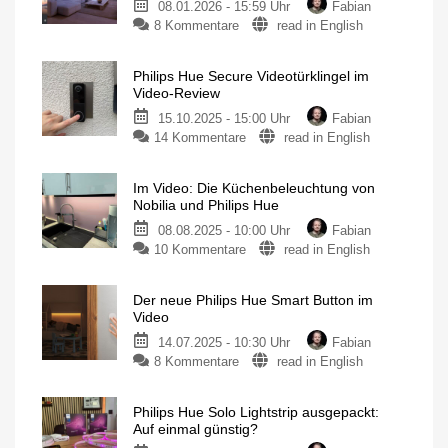
08.01.2026 - 15:59 Uhr
Fabian
zu
8 Kommentare
read in English
Im
Video
Philips Hue Secure Videotürklingel im
erklärt:
Video-Review
Das
15.10.2025 - 15:00 Uhr
Fabian
neue
zu
14 Kommentare
read in English
Philips
Philips
Hue
Hue
SpatialAware
Im Video: Die Küchenbeleuchtung von
Secure
Licht-
Nobilia und Philips Hue
Neuheiten
Videotürklingel
direkt
von
08.08.2025 - 10:00 Uhr
Fabian
im
der
CES
zu
10 Kommentare
read in English
Video-
Im
Review
Video:
Bundle
mit
Der neue Philips Hue Smart Button im
Die
Gong
Video
jetzt
Küchenbeleuchtung
20
Euro
14.07.2025 - 10:30 Uhr
Fabian
von
günstiger
zu
8 Kommentare
read in English
Nobilia
Der
und
neue
Philips
Philips Hue Solo Lightstrip ausgepackt:
Philips
Hue
Auf einmal günstig?
Hue
Premium-
Produkt