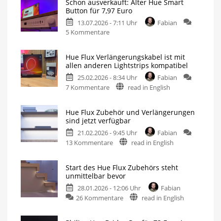
Schon ausverkauft: Alter Hue Smart
Button für 7,97 Euro
13.07.2026 - 7:11 Uhr
Fabian
zu
5 Kommentare
Schon
ausverkauft:
Hue Flux Verlängerungskabel ist mit
Alter
allen anderen Lightstrips kompatibel
Hue
25.02.2026 - 8:34 Uhr
Fabian
Smart
zu
7 Kommentare
read in English
Button
Hue
für
Flux
7,97
Hue Flux Zubehör und Verlängerungen
Verlängerungskabel
Euro
sind jetzt verfügbar
ist
Neue
Generation
21.02.2026 - 9:45 Uhr
Fabian
mit
deutlich
größer
zu
13 Kommentare
read in English
allen
Hue
anderen
Flux
Lightstrips
Start des Hue Flux Zubehörs steht
Zubehör
kompatibel
unmittelbar bevor
und
5
Meter
28.01.2026 - 12:06 Uhr
Fabian
Verlängerungen
zwischen
Netzteil
zu
26 Kommentare
read in English
sind
und
Controller
Start
jetzt
des
verfügbar