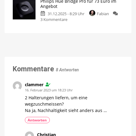
Philips Hue Bridge Pro für 73 Euro im
Hue
Mehr
Angebot
Möglichkeiten
Flux
für
Philips
31.12.2025 - 8:29 Uhr
Fabian
Zubehörs
Hue
Leuchtstreifen
zu
3 Kommentare
steht
Philips
unmittelbar
Hue
bevor
Bridge
Erste
Baumärkte
Pro
bereits
beliefert
für
73
Euro
im
Kommentare
8 Antworten
Angebot
2026
mit
einem
clammer
Upgrade
starten
16. Februar 2023 um 18:23 Uhr
2 Halterungen liefern, um eine
wegzuschmeissen?
Na ja, Nachhaltigkeit sieht anders aus …
Antworten
Christian