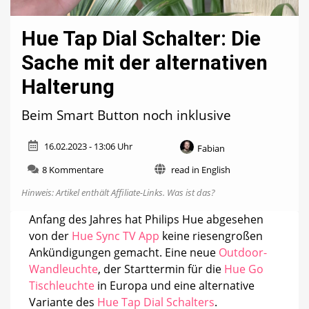
Hue Tap Dial Schalter: Die
Sache mit der alternativen
Halterung
Beim Smart Button noch inklusive
16.02.2023 - 13:06 Uhr
Fabian
zu
8 Kommentare
read in English
Hue
Hinweis: Artikel enthält Affiliate-Links.
Was ist das?
Tap
Dial
Anfang des Jahres hat Philips Hue abgesehen
Schalter:
von der
Hue Sync TV App
keine riesengroßen
Die
Sache
Ankündigungen gemacht. Eine neue
Outdoor-
mit
Wandleuchte
, der Starttermin für die
Hue Go
der
Tischleuchte
in Europa und eine alternative
alternativen
Halterung
Variante des
Hue Tap Dial Schalters
.